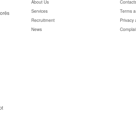
About Us
Contact
Services
Terms a
porês
Recruitment
Privacy
News
Complai
pt