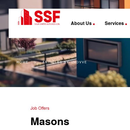
About Us
Services
HOME
>
ARTICLES BY: INOVVE
Job Offers
Masons