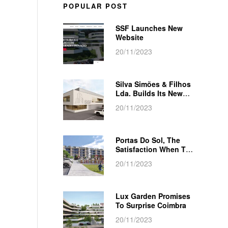
POPULAR POST
SSF Launches New
Website
20/11/2023
Silva Simões & Filhos
Lda. Builds Its New
Logistics Center
20/11/2023
Portas Do Sol, The
Satisfaction When The
Dream Comes True
20/11/2023
Lux Garden Promises
To Surprise Coimbra
20/11/2023