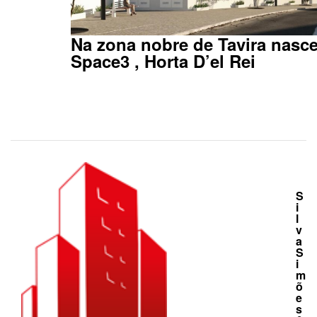
Na zona nobre de Tavira nasce
Space3 , Horta D’el Rei
S
i
l
v
a
S
i
m
õ
e
s