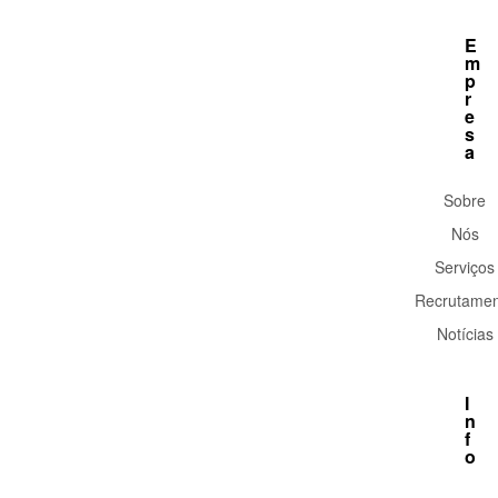
E
m
p
r
e
s
a
Sobre
Nós
Serviços
Recrutamen
Notícias
I
n
f
o