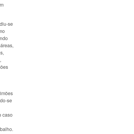
em
diu-se
omo
endo
áreas,
s,
,
ções
 Simões
ndo-se
o caso
abalho.