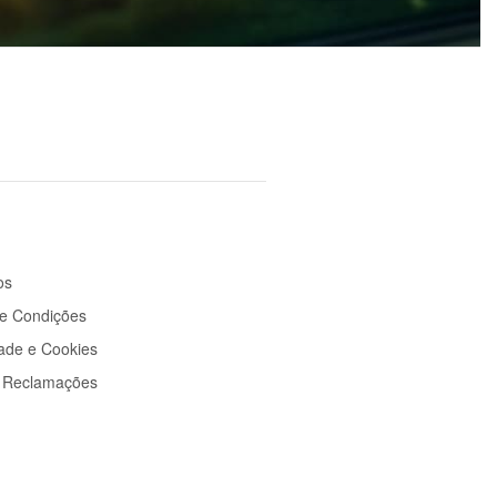
os
e Condições
dade e Cookies
e Reclamações