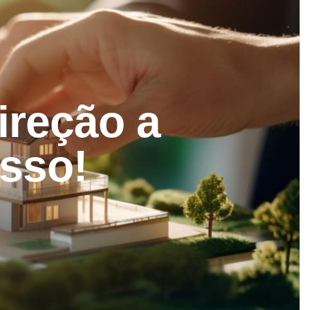
ireção a
sso!