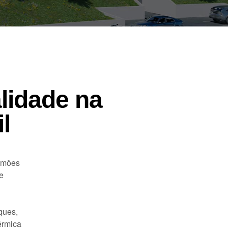
lidade na
l
Simões
e
ques,
érmica