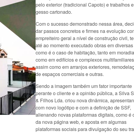
pelo exterior (tradicional Capoto) e trabalhos 
gesso cartonado.
Com o sucesso demonstrado nessa área, deci
dar passos concretos e firmes na evolução c
empreiteiro geral a nível de construção civil, t
até ao momento executado obras em diversas 
como é o caso de habitação, tanto em moradia
como em edifícios e complexos multifamiliares
assim como em arranjos exteriores, remodela
de espaços comerciais e outras.
Sendo a imagem também um fator importante
perante o cliente e a opinião pública, a Silva
& Filhos Lda. criou nova dinâmica, apresenta
com novo logótipo e com a definição de SSF,
alienando novas plataformas digitais, como é 
da nova página web, e aposta em algumas
plataformas sociais para divulgação do seu tr