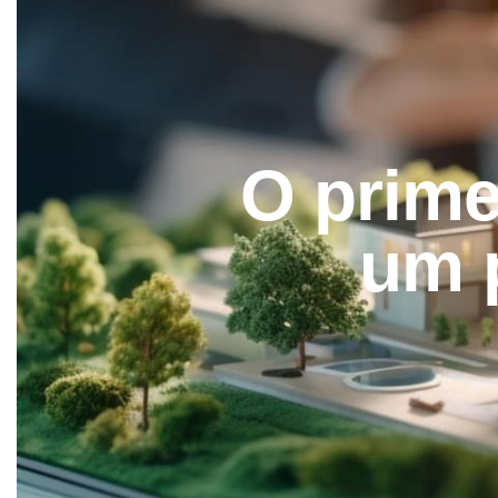
O prime
um 