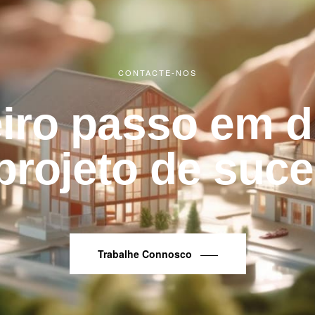
CONTACTE-NOS
iro passo em d
projeto de suce
Trabalhe Connosco