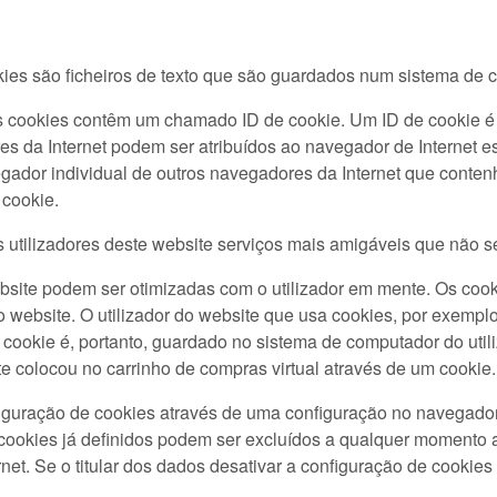
ies são ficheiros de texto que são guardados num sistema de 
os cookies contêm um chamado ID de cookie. Um ID de cookie é 
es da Internet podem ser atribuídos ao navegador de Internet es
vegador individual de outros navegadores da Internet que conte
 cookie.
s utilizadores deste website serviços mais amigáveis que não s
bsite podem ser otimizadas com o utilizador em mente. Os cook
so website. O utilizador do website que usa cookies, por exemp
 o cookie é, portanto, guardado no sistema de computador do uti
nte colocou no carrinho de compras virtual através de um cookie.
iguração de cookies através de uma configuração no navegador 
cookies já definidos podem ser excluídos a qualquer momento 
net. Se o titular dos dados desativar a configuração de cookies