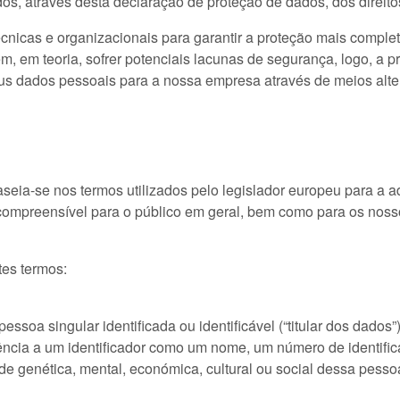
s, através desta declaração de proteção de dados, dos direitos
nicas e organizacionais para garantir a proteção mais comple
, em teoria, sofrer potenciais lacunas de segurança, logo, a pr
seus dados pessoais para a nossa empresa através de meios alter
aseia-se nos termos utilizados pelo legislador europeu para 
ompreensível para o público em geral, bem como para os nossos
tes termos:
ssoa singular identificada ou identificável (“titular dos dados
ferência a um identificador como um nome, um número de identifi
dade genética, mental, económica, cultural ou social dessa pesso