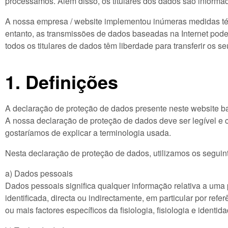
processamos. Além disso, os titulares dos dados são informado
A nossa empresa / website implementou inúmeras medidas téc
entanto, as transmissões de dados baseadas na Internet podem
todos os titulares de dados têm liberdade para transferir os 
1. Definições
A declaração de proteção de dados presente neste website b
A nossa declaração de proteção de dados deve ser legível e c
gostaríamos de explicar a terminologia usada.
Nesta declaração de proteção de dados, utilizamos os seguin
a) Dados pessoais
Dados pessoais significa qualquer informação relativa a uma pe
identificada, directa ou indirectamente, em particular por re
ou mais factores específicos da fisiologia, fisiologia e identi