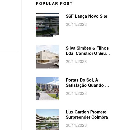
POPULAR POST
SSF Lança Novo Site
20/11/2023
Silva Simões & Filhos
Lda. Constrói O Seu
Novo Centro Logístico
20/11/2023
Portas Do Sol, A
Satisfação Quando O
Sonho Se Realiza
20/11/2023
Lux Garden Promete
Surpreender Coimbra
20/11/2023