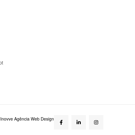
pt
r
Inovve Agência Web Design