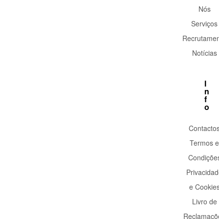
Nós
Serviços
Recrutamen
Notícias
I
n
f
o
Contacto
Termos e
Condiçõe
Privacida
e Cookie
Livro de
Reclamaçõ