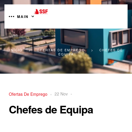
MAIN
INÍCIO
>
OFERTAS DE EMPREGO
>
CHEFES DE
EQUIPA
22 Nov
Ofertas De Emprego
Chefes de Equipa